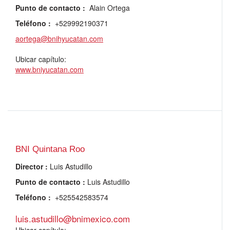
Punto de contacto
:
Alain Ortega
Teléfono
:
+529992190371
aortega@bnihyucatan.com
Ubicar capítulo:
www.bniyucatan.com
BNI Quintana Roo
Director
:
Luis Astudillo
Punto de contacto
:
Luis Astudillo
Teléfono
:
+525542583574
luis.astudillo@bnimexico.com