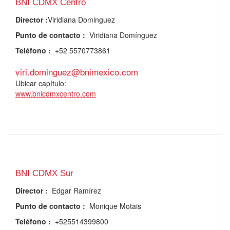
BNI CDMX Centro
Director
:
Viridiana Dominguez
Punto de contacto
:
Viridiana Domínguez
Teléfono
:
+52 5570773861
viri.dominguez@bnimexico.com
Ubicar capítulo:
www.bnicdmxcentro.com
BNI CDMX Sur
Director
:
Edgar Ramírez
Punto de contacto
:
Monique Motais
Teléfono
:
+525514399800