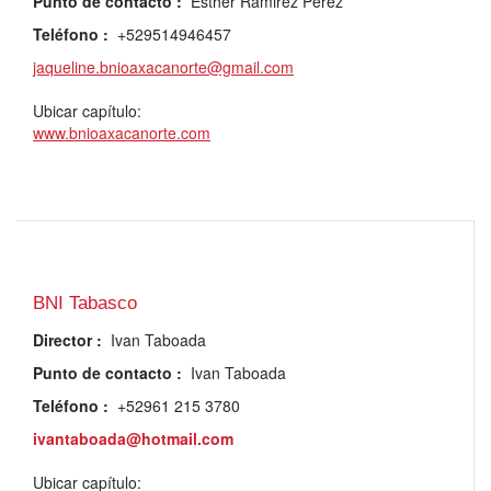
Punto de contacto
:
Esther Ramirez Perez
Teléfono
:
+529514946457
jaqueline.bnioaxacanorte@gmail.com
Ubicar capítulo:
www.bnioaxacanorte.com
BNI Tabasco
Director
:
Ivan Taboada
Punto de contacto
:
Ivan Taboada
Teléfono
:
+52961 215 3780
ivantaboada@hotmail.com
Ubicar capítulo: