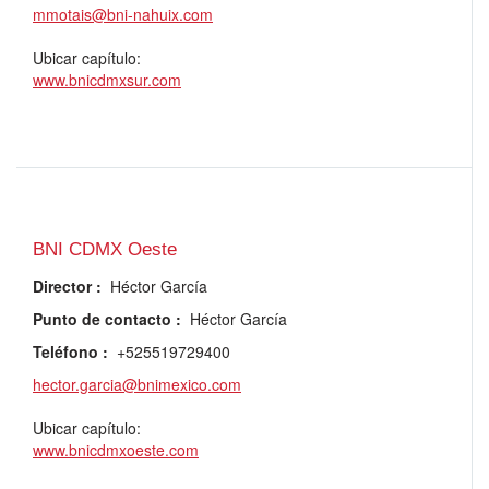
mmotais@bni-nahuix.com
Ubicar capítulo:
www.bnicdmxsur.com
BNI CDMX Oeste
Director
:
Héctor García
Punto de contacto
:
Héctor García
Teléfono
:
+525519729400
hector.garcia@bnimexico.com
Ubicar capítulo:
www.bnicdmxoeste.com