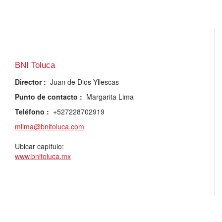
BNI Toluca
Director
:
Juan de Dios Yllescas
Punto de contacto
:
Margarita Lima
Teléfono
:
+527228702919
mlima@bnitoluca.com
Ubicar capítulo:
www.bnitoluca.mx