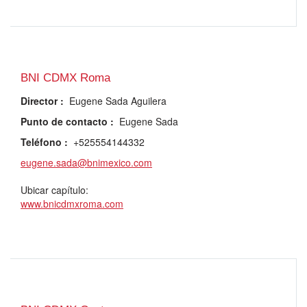
BNI CDMX Roma
Director
:
Eugene Sada Aguilera
Punto de contacto
:
Eugene Sada
Teléfono
:
+525554144332
eugene.sada@bnimexico.com
Ubicar capítulo:
www.bnicdmxroma.com