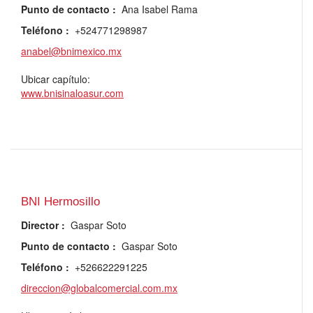
Punto de contacto
:
Ana Isabel Rama
Teléfono
:
+524771298987
anabel@bnimexico.mx
Ubicar capítulo:
www.bnisinaloasur.com
BNI Hermosillo
Director
:
Gaspar Soto
Punto de contacto
:
Gaspar Soto
Teléfono
:
+526622291225
direccion@globalcomercial.com.mx