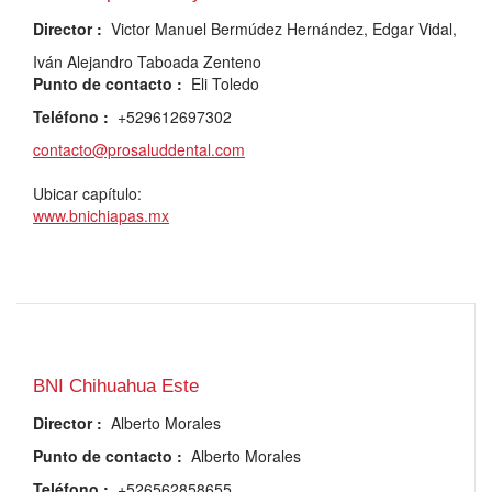
Director
:
Victor Manuel Bermúdez Hernández, Edgar Vidal,
Iván Alejandro Taboada Zenteno
Punto de contacto
:
Eli Toledo
Teléfono
:
+529612697302
contacto@prosaluddental.com
Ubicar capítulo:
www.bnichiapas.mx
BNI Chihuahua Este
Director
:
Alberto Morales
Punto de contacto
:
Alberto Morales
Teléfono
:
+526562858655