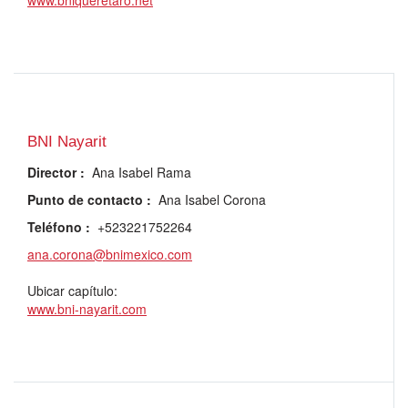
www.bniqueretaro.net
BNI Nayarit
Director
:
Ana Isabel Rama
Punto de contacto
:
Ana Isabel Corona
Teléfono
:
+523221752264
ana.corona@bnimexico.com
Ubicar capítulo:
www.bni-nayarit.com