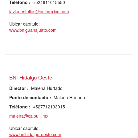
Teléfono
:
+524611015550
javier.estelles@bnimexico.com
Ubicar capítulo:
www.bniguanajuato.com
BNI Hidalgo Oeste
Director
:
Malena Hurtado
Punto de contacto
:
Malena Hurtado
Teléfono
:
+527712193015
malena@calpulli.mx
Ubicar capítulo:
www.bnihidalgo-oeste.com