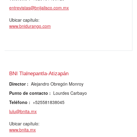
entrevistas@bnijalisco.com.mx
Ubicar capítulo:
www.bnidurango.com
BNI Tlalnepantla-Atizapán
Director
:
Alejandro Obregón Monroy
Punto de contacto
:
Lourdes Carbayo
Teléfono
:
+525581838045
lulu@bnita.mx
Ubicar capítulo:
www.bnita.mx